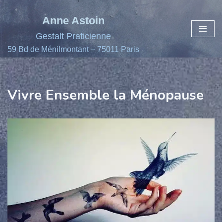
Anne Astoin
Aller
Gestalt Praticienne
au
59 Bd de Ménilmontant – 75011 Paris
contenu
Vivre Ensemble la Ménopause