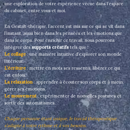
une exploration de votre expérience vécue dans l’espace
du cabinet, entre vous et moi.
En Gestalt-thérapie, l’accent est mis sur ce qui se vit dans
l’instant, aussi bien dans les pensées et les émotions que
dans le corps. Pour enrichir ce travail, nous pourrons
intégrer des
supports créatifs
tels que :
Le collage
: une manière intuitive d’explorer son monde
intérieur.
L’écriture
: mettre en mots ses ressentis, libérer ce qui
est enfoui.
La relaxation
: apprendre à écouter son corps et à mieux
gérer ses émotions.
Le mouvement
: expérimenter de nouvelles postures et
sortir des automatismes.
Chaque personne étant unique, le travail thérapeutique
s’adapte à votre rythme et à vos besoins.